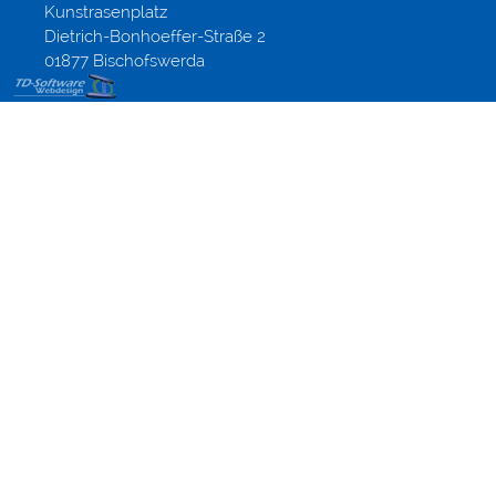
Kunstrasenplatz
Dietrich-Bonhoeffer-Straße 2
01877 Bischofswerda
Gestaltung
Webseiten
aus
Altenberg,
Dippoldiswalde,
Dresden