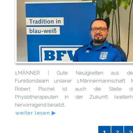
1.MÄNNER | Gute Neuigkeiten aus d
Funktionsteam unserer 1.Männermannschaft. M
Robert Pischel ist auch die Stelle d
Physiotherapeuten in der Zukunft (weiterhi
hervorragend besetzt.
weiter lesen ▶
1
2
3