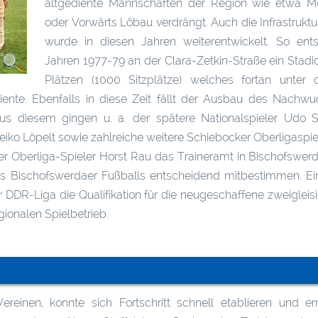
altgediente Mannschaften der Region wie etwa M
oder Vorwärts Löbau verdrängt. Auch die Infrastruktu
wurde in diesen Jahren weiterentwickelt. So ent
Jahren 1977-79 an der Clara-Zetkin-Straße ein Stadi
Plätzen (1000 Sitzplätze) welches fortan unte
iente. Ebenfalls in diese Zeit fällt der Ausbau des Nachw
us diesem gingen u. a. der spätere Nationalspieler Udo 
iko Löpelt sowie zahlreiche weitere Schiebocker Oberligaspiel
Oberliga-Spieler Horst Rau das Traineramt in Bischofswerda.
s Bischofswerdaer Fußballs entscheidend mitbestimmen. Ein
er DDR-Liga die Qualifikation für die neugeschaffene zweiglei
gionalen Spielbetrieb.
reinen, konnte sich Fortschritt schnell etablieren und er