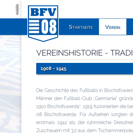
mobile
Startseite
Verein
VEREINSHISTORIE - TRADI
1908 - 1945
Die Geschichte des Fußballs in Bischofswerda
Männer den Fußball-Club „Germania“ gründet
1910 Bischofswerda“. 1919 fusionierten die 
08 Bischofswerda. Für Aufsehen sorgten d
erstmals 1942 als der ruhmreiche Dresdne
Zuschauern mit 3:2 aus dem Tschammerpoka