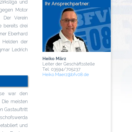
irksliga und
Ihr Ansprechpartner:
 gegen Motor
 Der Verein
 bereits drei
ainer Eberhard
e Helden der
gmar Ledrich
Heiko März
Leiter der Geschäftsstelle
Tel: 03594/705237
Heiko.Maerz
@­bfv08.de
sse war den
. Die meisten
 Gastauftritt
Bischofswerda
etabliert und