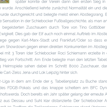
später konnte der Verein dann den ersten Sieg in 
en wurde. Anschließend kehrte zunächst Normalität ein und d
 wurde durchgereicht und belegte meist einen Abstiegsrang. 
e Sensation in der Schiebocker Fußballgeschichte, als man a
begeisterten Zuschauern durch Tore von Tino Gottlöber
 Ewigkeit. Dies gab der Elf auch noch einmal Auftrieb im Abst
iege gegen Karl-Marx-Stadt und Frankfurt/Oder so dass e
 zum Showdown gegen einen direkten Konkurrenten im Abstie
ei mit 3 Toren (der Schiebocker Roci Schiemann erzielte in
tieg von Fortschritt. Am Ende belegte man den letzten Tabel
13 Heimspiele sahen dabei im Schnitt 8000 Zuschauer, da
 Carl-Zeiss Jena und Lok Leipzig hinter sich.
DDR-Liga in dem am Ende der 5. Tabellenplatz zu Buche sta
ale des FDGB-Pokals und das knappe scheitern am BFC Dy
hofswerda. Doch bereits ein Jahr später gelang der erneute Au
z aus Dessau und Suhl klar distanzierte. Der Schiebocker A