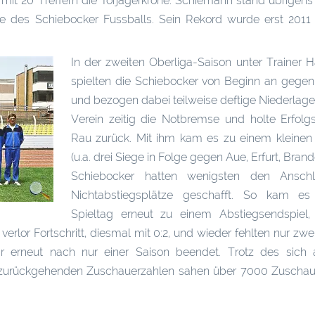
 mit 20 Treffern die Torjägerkrone. Schiemann stand übrigens
ste des Schiebocker Fussballs. Sein Rekord wurde erst 201
In der zweiten Oberliga-Saison unter Trainer H
spielten die Schiebocker von Beginn an gegen
und bezogen dabei teilweise deftige Niederlage
Verein zeitig die Notbremse und holte Erfolgs
Rau zurück. Mit ihm kam es zu einem kleine
(u.a. drei Siege in Folge gegen Aue, Erfurt, Bran
Schiebocker hatten wenigsten den Ansch
Nichtabstiegsplätze geschafft. So kam es
Spieltag erneut zu einem Abstiegsendspiel,
verlor Fortschritt, diesmal mit 0:2, und wieder fehlten nur zw
ar erneut nach nur einer Saison beendet. Trotz des sich
rückgehenden Zuschauerzahlen sahen über 7000 Zuschaue