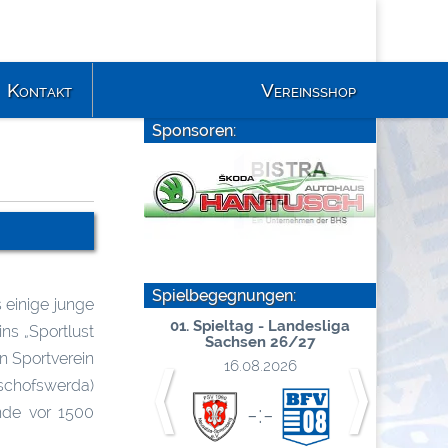
Kontakt
Vereinsshop
Sponsoren:
Spielbegegnungen:
 einige junge
mmerpause
01. Spieltag - Landesliga
02. Sp
ns „Sportlust
Sachsen 26/27
S
0.06.2026
n Sportverein
16.08.2026
⟨
⟩
schofswerda)
.. : ..
-:-
nde vor 1500