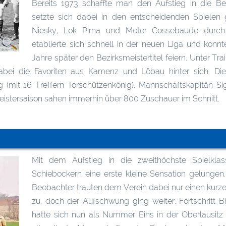
Bereits 1973 schaffte man den Aufstieg in die Bez
setzte sich dabei in den entscheidenden Spielen
Niesky, Lok Pirna und Motor Cossebaude durch.
etablierte sich schnell in der neuen Liga und konnte
Jahre später den Bezirksmeistertitel feiern. Unter Tr
abei die Favoriten aus Kamenz und Löbau hinter sich. Di
(mit 16 Treffern Torschützenkönig), Mannschaftskapitän Si
eistersaison sahen immerhin über 800 Zuschauer im Schnitt.
Mit dem Aufstieg in die zweithöchste Spielkla
Schiebockern eine erste kleine Sensation gelungen
Beobachter trauten dem Verein dabei nur einen kurzen
zu, doch der Aufschwung ging weiter. Fortschritt 
hatte sich nun als Nummer Eins in der Oberlausitz 