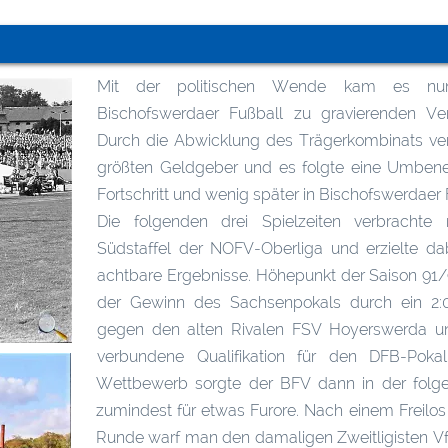
Mit der politischen Wende kam es n
Bischofswerdaer Fußball zu gravierenden Ve
Durch die Abwicklung des Trägerkombinats ve
größten Geldgeber und es folgte eine Umben
Fortschritt und wenig später in Bischofswerdaer
Die folgenden drei Spielzeiten verbrachte
Südstaffel der NOFV-Oberliga und erzielte da
achtbare Ergebnisse. Höhepunkt der Saison 91
der Gewinn des Sachsenpokals durch ein 2:
gegen den alten Rivalen FSV Hoyerswerda u
verbundene Qualifikation für den DFB-Poka
Wettbewerb sorgte der BFV dann in der folg
zumindest für etwas Furore. Nach einem Freilos 
Runde warf man den damaligen Zweitligisten V