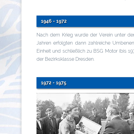
1946 - 1972
Nach dem Krieg wurde der Verein unter de
Jahren erfolgten dann zahlreiche Umbene
Einheit und schließlich zu BSG Motor (bis 19
der Bezirksklasse Dresden.
1972 - 1975