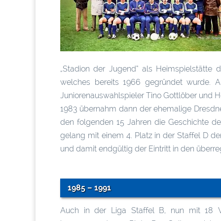
„Stadion der Jugend“ als Heimspielstätte d
welches bereits 1966 gegründet wurde. A
Juniorenauswahlspieler Tino Gottlöber und He
1983 übernahm dann der ehemalige Dresdner 
den folgenden 15 Jahren die Geschichte de
gelang mit einem 4. Platz in der Staffel D d
und damit endgültig der Eintritt in den überre
1985 – 1991
Auch in der Liga Staffel B, nun mit 18 Ve