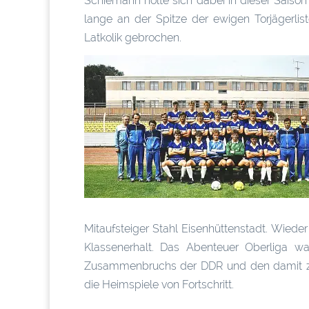
Schiemann holte sich dabei in dieser Saison
lange an der Spitze der ewigen Torjägerli
Latkolik gebrochen.
Mitaufsteiger Stahl Eisenhüttenstadt. Wieder 
Klassenerhalt. Das Abenteuer Oberliga w
Zusammenbruchs der DDR und den damit zu
die Heimspiele von Fortschritt.