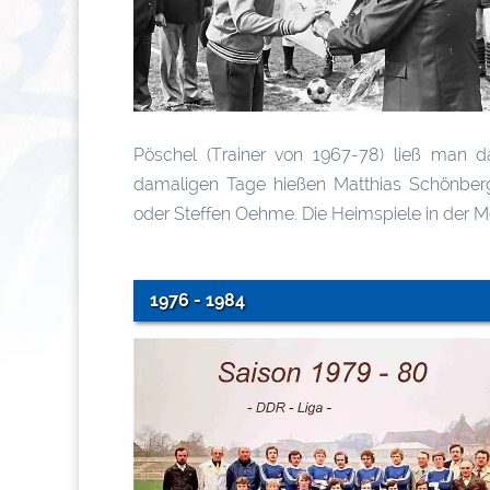
Pöschel (Trainer von 1967-78) ließ man d
damaligen Tage hießen Matthias Schönberg 
oder Steffen Oehme. Die Heimspiele in der M
1976 - 1984