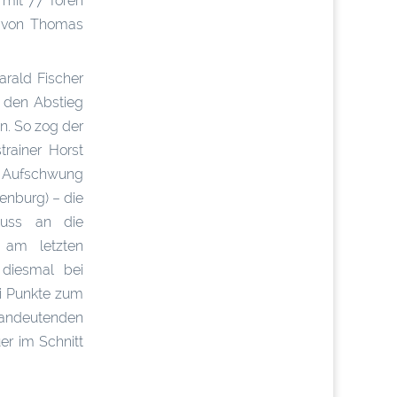
 mit 77 Toren
1 von Thomas
arald Fischer
 den Abstieg
n. So zog der
trainer Horst
n Aufschwung
denburg) – die
luss an die
 am letzten
 diesmal bei
ei Punkte zum
 andeutenden
r im Schnitt