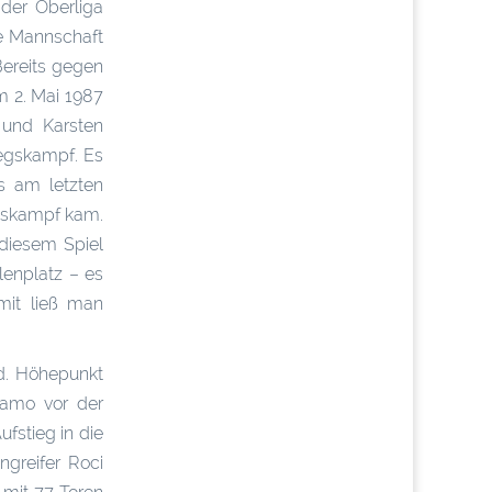
der Oberliga
ie Mannschaft
Bereits gegen
m 2. Mai 1987
 und Karsten
iegskampf. Es
s am letzten
gskampf kam.
 diesem Spiel
lenplatz – es
mit ließ man
nd. Höhepunkt
namo vor der
fstieg in die
ngreifer Roci