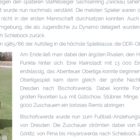
 gegen den späteren Staffelsieger Sachsenring Zwickau sah
 wurde nun nochmals verstärkt. Die meisten Spieler waren 
nicht in der ersten Mannschaft durchsetzen konnten. Auch 
 Umgebung, die als Jugendliche zu Dynamo delegiert wurden
ach Schiebock zurück.
on 1985/86 der Aufstieg in die höchste Spielklasse, die DDR-Ob
Am Ende ließ man dabei den ärgsten Rivalen, den 
Punkte hinter sich. Eine Kleinstadt mit 13 000 E
erstklassig, das Abenteuer Oberliga konnte beginne
Oberligaspiel kam dann gleich der große Nac
Dresden nach Bischofswerda. Dabei konnte For
großen Favoriten (u.a. mit Gütschow, Stübner, Minge
9000 Zuschauern ein torloses Remis abringen.
Bischofswerda wurde nun zum Fußball-Anziehungsp
von Dresden. Die Zuschauer strömten dabei von 
Görlitz, von Pirna bis Hoyerswerda nach Schiebock