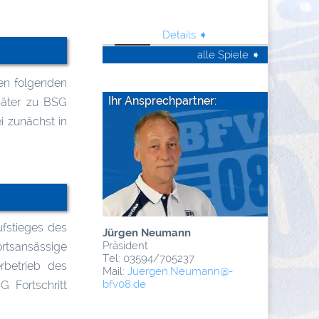
Details ➧
Details ➧
alle Spiele ➧
en folgenden
Ihr Ansprechpartner:
päter zu BSG
i zunächst in
fstieges des
Jürgen Neumann
Präsident
ansässige
Tel: 03594/705237
rbetrieb des
Mail:
Juergen.Neumann
@­
bfv08.de
 Fortschritt