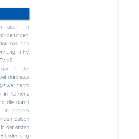
un auch im
ränderungen.
rlor man den
ennung in FV
 FV 08.
 man in der
bei durchaus
/92 war dabei
0 in Kamenz
nd die damit
l. In diesem
enden Saison
in der ersten
fB Oldenburg