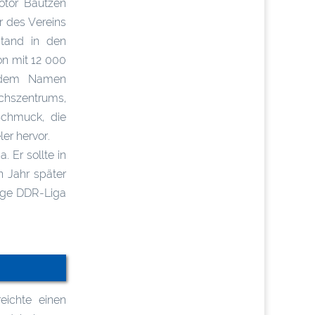
otor Bautzen
r des Vereins
stand in den
on mit 12 000
r dem Namen
uchszentrums,
Schmuck, die
er hervor.
 Er sollte in
 Jahr später
sige DDR-Liga
reichte einen