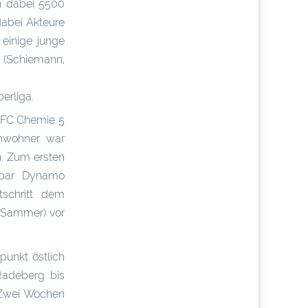
en dabei 5500
dabei Akteure
einige junge
 (Schiemann,
erliga.
HFC Chemie 5
inwohner war
n. Zum ersten
hbar Dynamo
tschritt dem
, Sammer) vor
unkt östlich
Radeberg bis
. Zwei Wochen