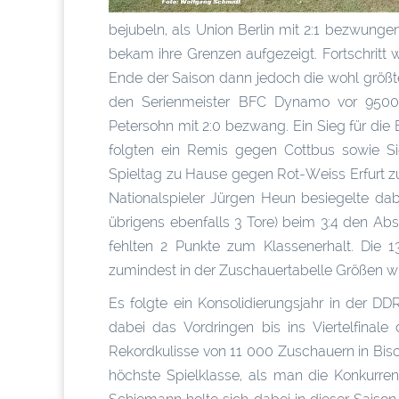
bejubeln, als Union Berlin mit 2:1 bezwung
bekam ihre Grenzen aufgezeigt. Fortschritt
Ende der Saison dann jedoch die wohl größt
den Serienmeister BFC Dynamo vor 9500 
Petersohn mit 2:0 bezwang. Ein Sieg für die
folgten ein Remis gegen Cottbus sowie S
Spieltag zu Hause gegen Rot-Weiss Erfurt
Nationalspieler Jürgen Heun besiegelte dab
übrigens ebenfalls 3 Tore) beim 3:4 den Abs
fehlten 2 Punkte zum Klassenerhalt. Die 
zumindest in der Zuschauertabelle Größen wie
Es folgte ein Konsolidierungsjahr in der 
dabei das Vordringen bis ins Viertelfin
Rekordkulisse von 11 000 Zuschauern in Bisc
höchste Spielklasse, als man die Konkurren