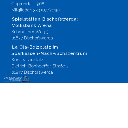
Gegründet: 1908
Mitglieder: 333 (07/2019)
Spielstätten Bischofswerda:
Volksbank Arena
Schmöllner Weg 3
01877 Bischofswerda
La Ola-Bolzplatz im
Sparkassen-Nachwuchszentrum
Kunstrasenplatz
Dietrich-Bonhoeffer-Straße 2
01877 Bischofswerda
eCommerce,
Webdesign
und
Onlinemarketing
für Altenberg
Dippoldiswalde