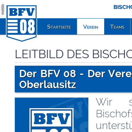
BISCH
mobile
Startseite
Verein
Teams
LEITBILD DES BISC
Der BFV 08 - Der Vere
Oberlausitz
Wir s
Bischo
unterst