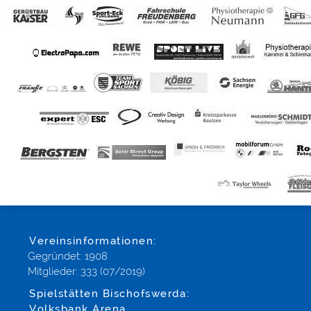
Vereinsinformationen:
Gegründet: 1908
Mitglieder: 333 (07/2019)
Spielstätten Bischofswerda:
Volksbank Arena