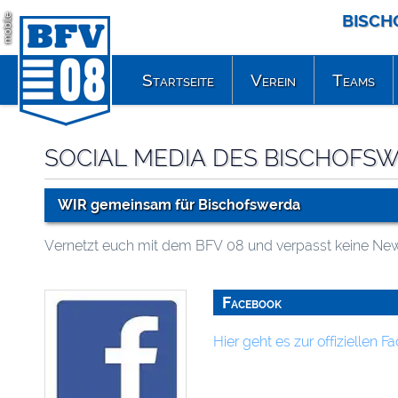
BISCH
mobile
Startseite
Verein
Teams
SOCIAL MEDIA DES BISCHOFSW
WIR gemeinsam für Bischofswerda
Vernetzt euch mit dem BFV 08 und verpasst keine New
Facebook
Hier geht es zur offiziellen 