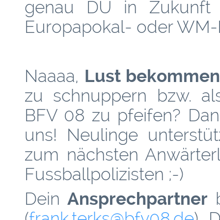
genau DU in Zukunft 
Europapokal- oder WM-F
Naaaa,
Lust bekommen
zu schnuppern bzw. als
BFV 08 zu pfeifen? Da
uns! Neulinge unterstü
zum nächsten Anwärte
Fussballpolizisten ;-)
Dein
Ansprechpartner
b
(
frank.terks
@­bfv08.de
). 