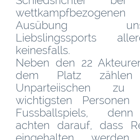
Schiedsrichter bei
wettkampfbezogenen
Ausübung unse
Liebslingssports aller
keinesfalls.
Neben den 22 Akteure
dem Platz zählen
Unparteiischen zu
wichtigsten Personen 
Fussballspiels, den
achten darauf, dass R
eingehalten werden