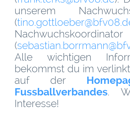
unserem Nachwuchs
(
tino.gottloeber
@­bfv08.d
Nachwuchskoordina
(
sebastian.borrmann
@­bf
Alle wichtigen Info
bekommst du im verlink
auf der
Homepa
Fussballverbandes
. W
Interesse!