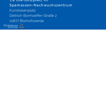
La Ola-Bolzplatz im
Sparkassen-Nachwuchszentrum
Kunstrasenplatz
Dietrich-Bonhoeffer-Straße 2
01877 Bischofswerda
EDV
Betreuung,
Webmasterlehrgang,
Internetmarketing