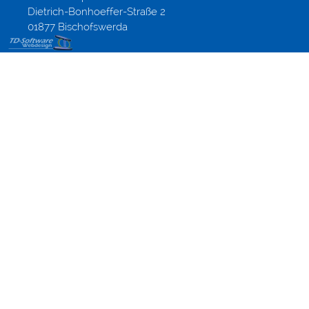
Dietrich-Bonhoeffer-Straße 2
01877 Bischofswerda
Werbung &
Webdesignagentur,
Werbeagentur