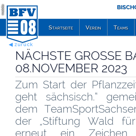
BISCH
mobile
Startseite
Verein
Teams
◀ zurück
NÄCHSTE GROSSE BA
8.NOVEMBER 2023
Zum Start der Pflanzzei
geht sächsisch.“ geme
dem TeamSportSachsen
der „Stiftung Wald fü
erneut ein Zeichen