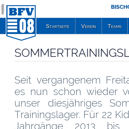
BISCH
mobile
Startseite
Verein
Teams
SOMMERTRAININGSLA
Seit vergangenem Freita
es nun schon wieder vo
unser diesjähriges So
Trainingslager. Für 22 Ki
Jahrgänge 2013 bis 