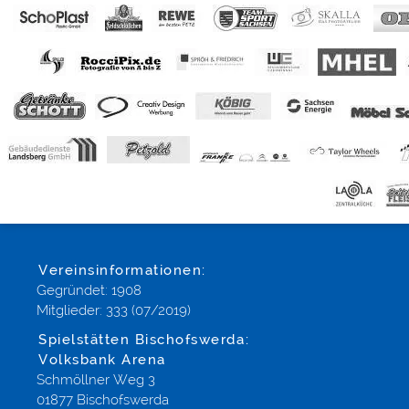
Vereinsinformationen:
Gegründet: 1908
Mitglieder: 333 (07/2019)
Spielstätten Bischofswerda:
Volksbank Arena
Schmöllner Weg 3
01877 Bischofswerda