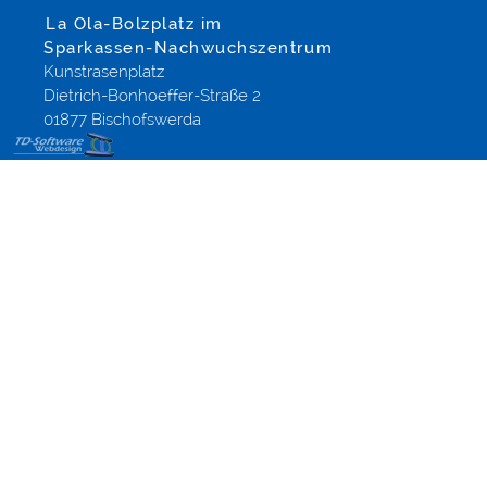
La Ola-Bolzplatz im
Sparkassen-Nachwuchszentrum
Kunstrasenplatz
Dietrich-Bonhoeffer-Straße 2
01877 Bischofswerda
Webdesign
Dresden,
Altenberg
und
Umgebung