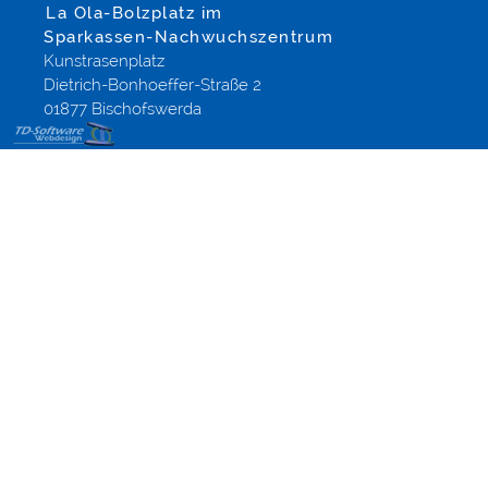
La Ola-Bolzplatz im
Sparkassen-Nachwuchszentrum
Kunstrasenplatz
Dietrich-Bonhoeffer-Straße 2
01877 Bischofswerda
Templates
Onlineshops,
Modified-
Shop
Referenzen
aus
Altenberg
Dippoldiswalde
Dresden