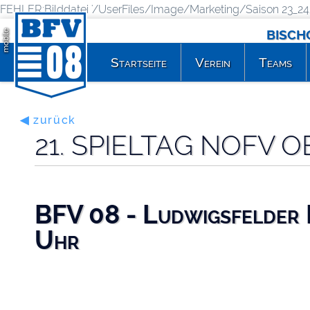
FEHLER:Bilddatei '/UserFiles/Image/Marketing/Saison 23_24/
BISCH
mobile
Startseite
Verein
Teams
◀ zurück
21. SPIELTAG NOFV 
BFV 08 - Ludwigsfelder 
Uhr