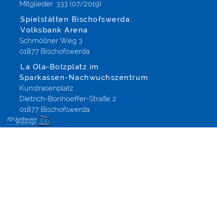
Mitglieder: 333 (07/2019)
Spielstätten Bischofswerda:
Volksbank Arena
Schmöllner Weg 3
01877 Bischofswerda
La Ola-Bolzplatz im
Sparkassen-Nachwuchszentrum
Kunstrasenplatz
Dietrich-Bonhoeffer-Straße 2
01877 Bischofswerda
Onlineshop
Gestaltung
Shopsoftware
aus
Altenberg
Dippoldiswalde
Dresden