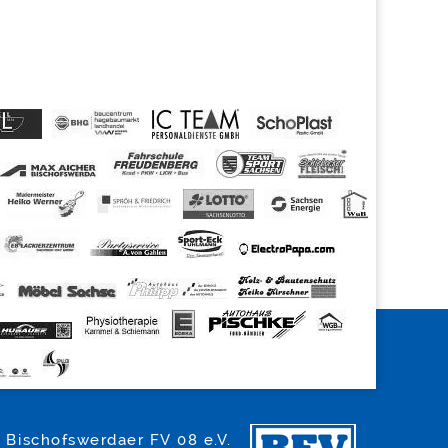
Bischofswerdaer FV 08 e.V.