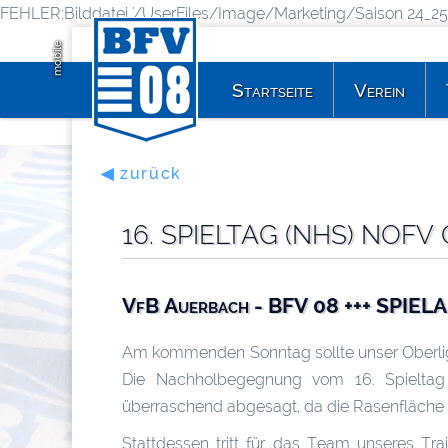
FEHLER:Bilddatei '/UserFiles/Image/Marketing/Saison 24_25/1
mobile
Startseite
Verein
◀ zurück
16. SPIELTAG (NHS) NOFV
VfB Auerbach - BFV 08 +++ SPIEL
Am kommenden Sonntag sollte unser Oberligak
Die Nachholbegegnung vom 16. Spieltag
überraschend abgesagt, da die Rasenfläche in
Stattdessen tritt für das Team unseres Tr