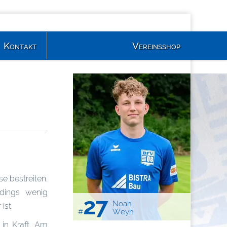
Kontakt
Vereinsshop
e bestreiten.
dings wenig
27
Noah
ist.
#
Weyh
 in Kraft. Am