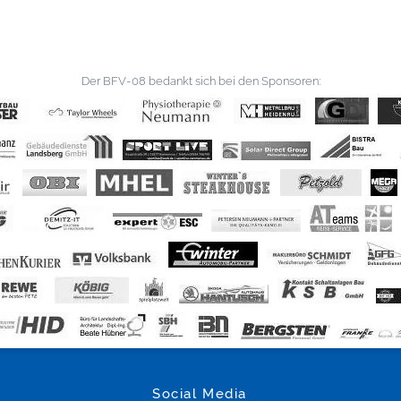
Der BFV-08 bedankt sich bei den Sponsoren:
Social Media