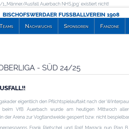
_Männer/Ausfall Auerbach NHS.jpg' existiert nicht!
BISCHOFSWERDAER FUSSBALLVEREIN 1908
Teams
Nachwuchs
Sponsoren
Fanzone
 OBERLIGA - SÜD 24/25
AUSFALL!!
ader eigentlich den Pflichtspielauftakt nach der Winterpaus
 beim VfB Auerbach wurde am heutigen Mittwoch aller
 der Arena zur Vogtlandweide gesperrt bzw. nicht bespielbar 
ainergespanns Frank Rietschel und Ralf Marrack nun Plan B