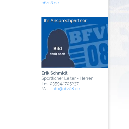
bfv08.de
Ihr Ansprechpartner:
Erik Schmidt
Sportlicher Leiter - Herren
Tel: 03594/705237
Mail:
info
@­bfv08.de