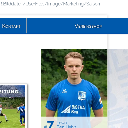
R:Bilddatei '/UserFiles/Image/Marketing/Saison
Kontakt
Vereinsshop
7
Leon
#
Ben Hahn