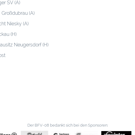
ger SV (A)
6 Großdubrau (A)
cht Niesky (A)
ckau (H)
lausitz Neugersdorf (H)
ost
Der BFV-08 bedankt sich bei den Sponsoren: