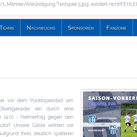
1_Männer/Ankündigung Testspiel 5.jpg' existiert nicht!FEHLE
BISCHOFSWERDAER FUSSBALLVEREIN 1908
Teams
Nachwuchs
Sponsoren
Fanzone
iel vor dem Punktspielstart am
erligakader ein durch eine
:0 (4:0) - Heimerfolg gegen den
sdorf. Unsere Gäste wirkten vor
aufgrund ihres deutlich späteren