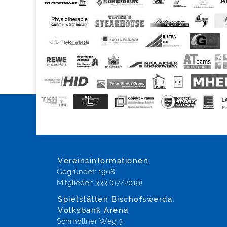
Vereinsinformationen:
Gegründet: 1908
Mitglieder: 333 (07/2019)
Spielstätten Bischofswerda:
Volksbank Arena
Schmöllner Weg 3