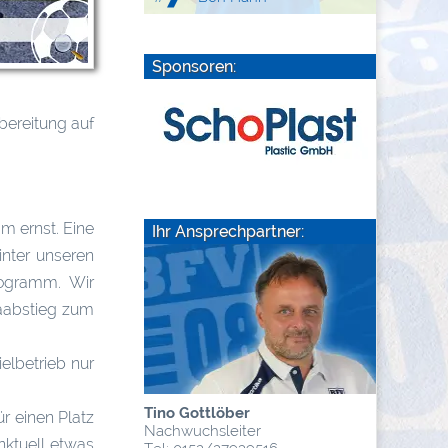
Sponsoren:
bereitung auf
m ernst. Eine
Ihr Ansprechpartner:
inter unseren
rogramm. Wir
gaabstieg zum
elbetrieb nur
Tino Gottlöber
r einen Platz
Nachwuchsleiter
nktuell etwas