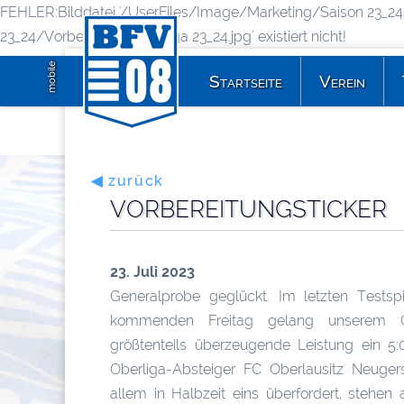
FEHLER:Bilddatei '/UserFiles/Image/Marketing/Saison 23_24/
23_24/Vorbereitung Oberliga 23_24.jpg' existiert nicht!
mobile
Startseite
Verein
◀ zurück
VORBEREITUNGSTICKER
23. Juli 2023
Generalprobe geglückt. Im letzten Testsp
kommenden Freitag gelang unserem Ob
größtenteils überzeugende Leistung ein 5
Oberliga-Absteiger FC Oberlausitz Neuger
allem in Halbzeit eins überfordert, stehen 