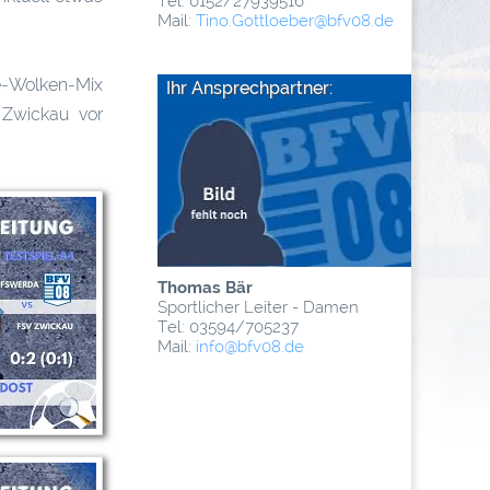
Tel: 0152/27939516
Mail:
Tino.Gottloeber
@­bfv08.de
ne-Wolken-Mix
Ihr Ansprechpartner:
 Zwickau vor
Thomas Bär
Sportlicher Leiter - Damen
Tel: 03594/705237
Mail:
info
@­bfv08.de