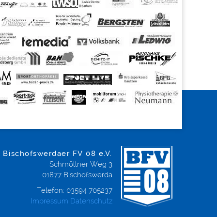
Bischofswerdaer FV 08 e.V.
Schmöllner Weg 3
01877
Bischofswerda
Telefon:
03594 705237
Impressum
Datenschutz