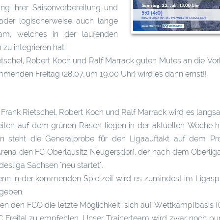
ng ihrer Saisonvorbereitung und
ader logischerweise auch lange
am, welches in der laufenden
zu integrieren hat.
schel, Robert Koch und Ralf Marrack guten Mutes an die Vor
mmenden Freitag (28.07. um 19.00 Uhr) wird es dann ernst!!
rank Rietschel, Robert Koch und Ralf Marrack wird es langsa
nheiten auf dem grünen Rasen liegen in der aktuellen Woche h
 steht die Generalprobe für den Ligaauftakt auf dem P
Arena den FC Oberlausitz Neugersdorf, der nach dem Oberli
esliga Sachsen "neu startet".
denn in der kommenden Spielzeit wird es zumindest im Ligaspi
 geben.
gen den FCO die letzte Möglichkeit, sich auf Wettkampfbasis fü
C Freital zu empfehlen. Unser Trainerteam wird zwar noch pu