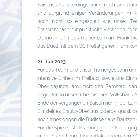
Saisonstarts allerdings auch noch am Anfa
sind aufgrund einiger Veränderungen im K
noch nicht so eingespielt wie unser Te
Transferphase nur punktuelle Veränderungen 
Dennoch kann das Trainerteam um Frank Riet
das Duell mit dem SC Freital gehen ... am ko
21. Juli 2023
Für das Team und unser Trainergespann um F
intensive Einheit im Freibad, sowie drei Ei
Oberligajungs, am morgigen Samstag dann
begrüßen in unserer heimischen Volksbank 
Ende der vergangenen Saison nun in der Land
Ein kleines Ersatz-Oberlausitzderby quasi, 
noch eines gegen die Budissen aus Bautzen
Für die Spieler ist das morgige Testspiel ge
in der Startelf zum Ligaauftakt gegen den S