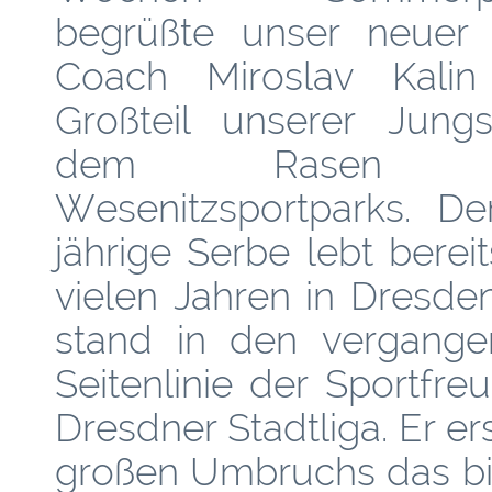
begrüßte unser neuer
Coach Miroslav Kali
Großteil unserer Jung
dem Rasen 
Wesenitzsportparks. De
jährige Serbe lebt bereit
vielen Jahren in Dresde
stand in den vergangen
Seitenlinie der Sportfr
Dresdner Stadtliga. Er ers
großen Umbruchs das bi