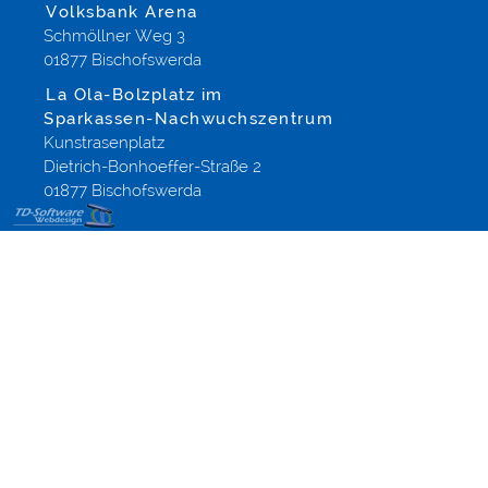
Volksbank Arena
Schmöllner Weg 3
01877 Bischofswerda
La Ola-Bolzplatz im
Sparkassen-Nachwuchszentrum
Kunstrasenplatz
Dietrich-Bonhoeffer-Straße 2
01877 Bischofswerda
Onlineshop
Gestaltung
Shopsoftware
aus
Altenberg
Dippoldiswalde
Dresden