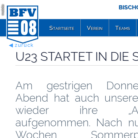
BISCH
mobile
Startseite
Verein
Teams
◀ zurück
U23 STARTET IN DI
Am gestrigen Donner
Abend hat auch unser
wieder ihre „Arb
aufgenommen. Nach nu
Wochen Sommerp