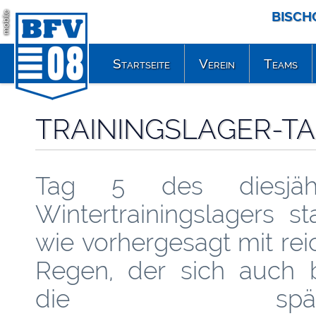
BISCH
mobile
Startseite
Verein
Teams
TRAININGSLAGER-TAG
Tag 5 des diesjähr
Wintertrainingslagers st
wie vorhergesagt mit rei
Regen, der sich auch b
die späte