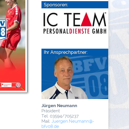
Sponsoren:
Ihr Ansprechpartner:
Jürgen Neumann
Präsident
Tel: 03594/705237
Mail:
Juergen.Neumann
@­
bfv08.de