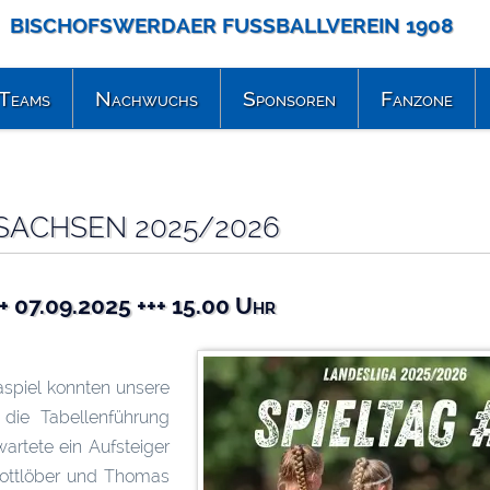
BISCHOFSWERDAER FUSSBALLVEREIN 1908
Teams
Nachwuchs
Sponsoren
Fanzone
 SACHSEN 2025/2026
+ 07.09.2025 +++ 15.00 Uhr
spiel konnten unsere
die Tabellenführung
artete ein Aufsteiger
Gottlöber und Thomas