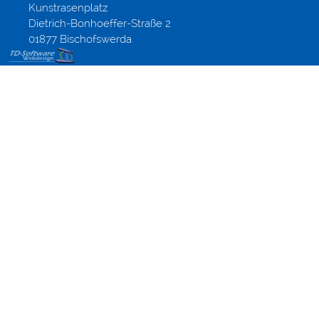
Kunstrasenplatz
Dietrich-Bonhoeffer-Straße 2
01877 Bischofswerda
Modified-
Shop
Template
Gestaltung,
Webdesign