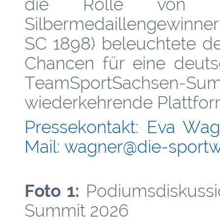
die Rolle von Unp
Silbermedaillengewinne
SC 1898) beleuchtete d
Chancen für eine deut
TeamSportSachsen-S
wiederkehrende Plattfor
Pressekontakt: Eva Wag
Mail: wagner
@­die-sport
Foto 1:
Podiumsdiskussi
Summit 2026