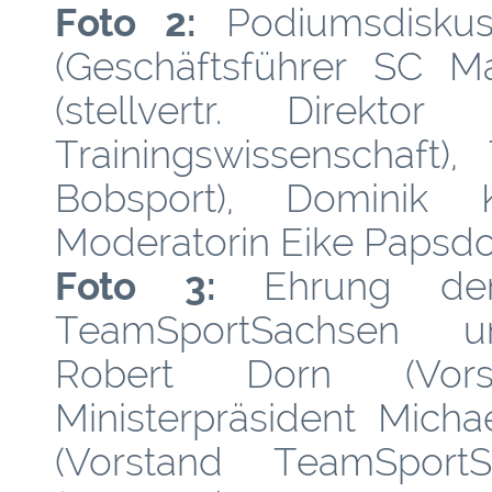
Foto 2:
Podiumsdiskus
(Geschäftsführer SC M
(stellvertr. Direkto
Trainingswissenschaft)
Bobsport), Dominik 
Moderatorin Eike Papsdorf
Foto 3:
Ehrung de
TeamSportSachsen unt
Robert Dorn (Vorst
Ministerpräsident Micha
(Vorstand TeamSportS