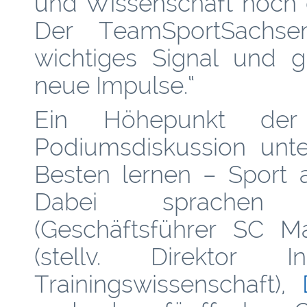
und Wissenschaft noch 
Der TeamSportSachse
wichtiges Signal und 
neue Impulse.“
Ein Höhepunkt der
Podiumsdiskussion unt
Besten lernen – Sport a
Dabei sprach
(Geschäftsführer SC M
(stellv. Direktor 
Trainingswissenschaft),