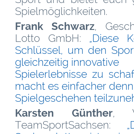
Spielmöglichkeiten.
Frank Schwarz
, Gesch
Lotto GmbH:
„Diese K
Schlüssel, um den Spor
gleichzeitig innovative
Spielerlebnisse zu schaf
macht es einfacher denn
Spielgeschehen teilzune
Karsten Günther
, V
TeamSportSachsen:
„