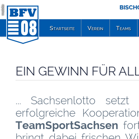
BISCH
mobile
Startseite
Verein
Teams
EIN GEWINN FÜR ALLE
... Sachsenlotto setzt 
erfolgreiche Kooperatio
TeamSportSachsen
for
bringt dabei frischen W