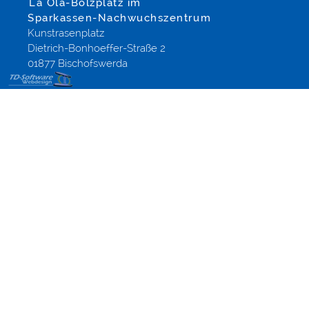
La Ola-Bolzplatz im
Sparkassen-Nachwuchszentrum
Kunstrasenplatz
Dietrich-Bonhoeffer-Straße 2
01877 Bischofswerda
Die
Internetstartseite
für Ihren
Webbrowser