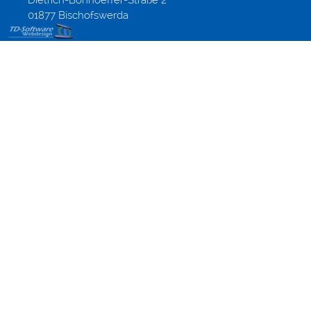
Dietrich-Bonhoeffer-Straße 2
01877 Bischofswerda
Werbung &
Webdesignagentur,
Werbeagentur