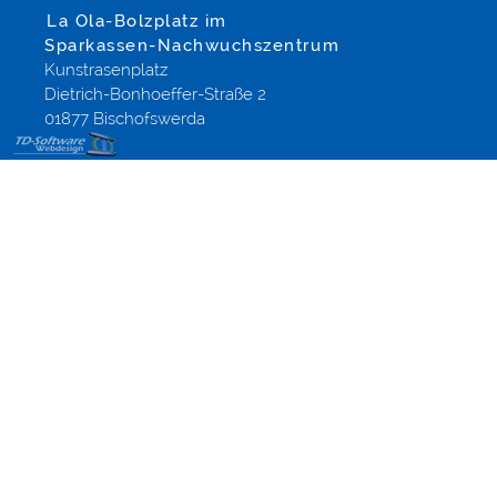
La Ola-Bolzplatz im
Sparkassen-Nachwuchszentrum
Kunstrasenplatz
Dietrich-Bonhoeffer-Straße 2
01877 Bischofswerda
Modified-
Shop
Template
Gestaltung,
Webdesign