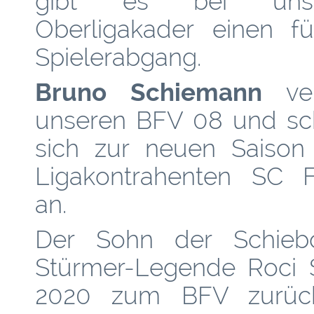
gibt es bei uns
Oberligakader einen fü
Spielerabgang.
Bruno Schiemann
ver
unseren BFV 08 und sch
sich zur neuen Saiso
Ligakontrahenten SC Fr
an.
Der Sohn der Schieb
Stürmer-Legende Roci 
2020 zum BFV zurück