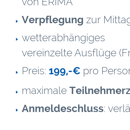
von ERIMA
Verpflegung
zur Mitta
wetterabhängige
vereinzelte Ausflüge (Fr
Preis:
199,-€
pro Perso
maximale
Teilnehmerz
Anmeldeschluss
: verl