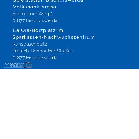
Spielstätten Bischofswerda:
Volksbank Arena
Schmöllner Weg 3
01877 Bischofswerda
La Ola-Bolzplatz im
Sparkassen-Nachwuchszentrum
Kunstrasenplatz
Dietrich-Bonhoeffer-Straße 2
01877 Bischofswerda
Logogestaltung,
Firmenlogos
Design für
Region
Dresden -
Altenberg