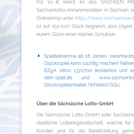
Für 10,-€ könnt ihr das SACHSEN MIL
Sachsenlotto-Annahmestellen in Sachsen 
Onlineshop unter
https://www.sachsenlose.
ist auf 250.000 Stück begrenzt, also zögert
eurem Glück einen kleinen Schubser.
Spielteilnahme ab 18 Jahren. Verantwor
Glücksspiel kann süchtig machen! Nähere
BZgA 0800 1372700 (kostenlos und a
dein-spiel.de und www.sachsenlott
Glücksspielanbieter (Whitelist GGL)
Über die Sächsische Lotto-GmbH
Die Sächsische Lotto-GmbH oder Sachsenlot
staatliche Lotteriegesellschaft, welche für
Kunden und für die Bereitstellung gemei