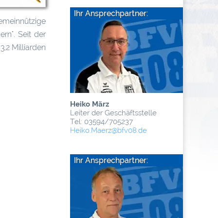
Ihr Ansprechpartner:
 gemeinnützige
rn". Seit der
,2 Milliarden
Heiko März
Leiter der Geschäftsstelle
Tel: 03594/705237
Heiko.Maerz
@­bfv08.de
Ihr Ansprechpartner: