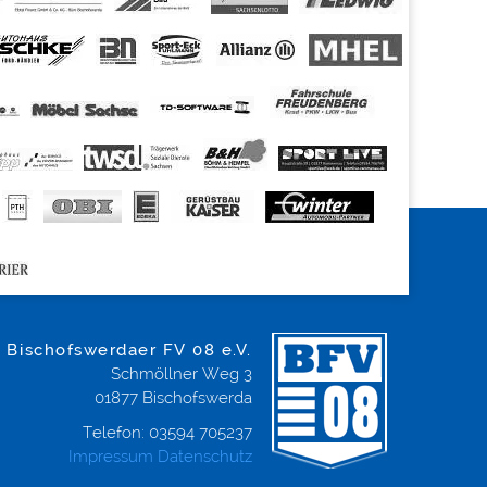
Bischofswerdaer FV 08 e.V.
Schmöllner Weg 3
01877
Bischofswerda
Telefon:
03594 705237
Impressum
Datenschutz