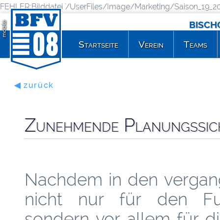
FEHLER:Bilddatei '/UserFiles/Image/Marketing/Saison_19_20/I
BISCH
mobile
Startseite
Verein
Teams
◀ zurück
Zunehmende Planungssiche
Nachdem in den verga
nicht nur für den Fußb
sondern vor allem für d