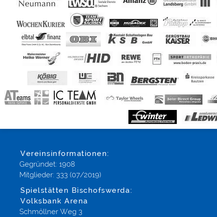
Vereinsinformationen:
Gegründet: 1908
Mitglieder: 333 (07/2019)
Spielstätten Bischofswerda:
Volksbank Arena
Schmöllner Weg 3