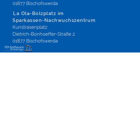
01877 Bischofswerda
La Ola-Bolzplatz im
Sparkassen-Nachwuchszentrum
Kunstrasenplatz
Dietrich-Bonhoeffer-Straße 2
01877 Bischofswerda
Internetseite
Gestaltung
Hinweise &
Anforderungen