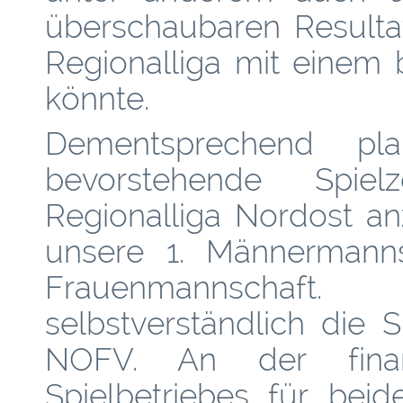
überschaubaren Resulta
Regionalliga mit eine
könnte.
Dementsprechend p
bevorstehende Spie
Regionalliga Nordost anz
unsere 1. Männermanns
Frauenmannschaft
selbstverständlich die
NOFV. An der finan
Spielbetriebes für beid