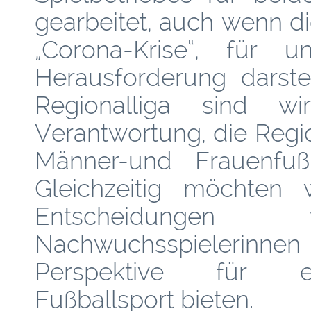
gearbeitet, auch wenn di
„Corona-Krise“, für 
Herausforderung darste
Regionalliga sind 
Verantwortung, die Regio
Männer-und Frauenfußb
Gleichzeitig möchten
Entscheidung
Nachwuchsspielerinnen u
Perspektive für ein
Fußballsport bieten.