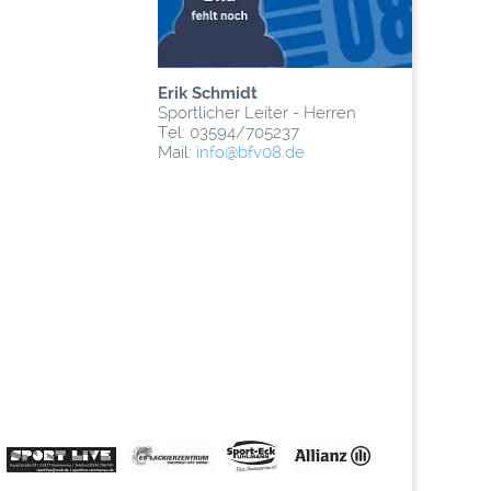
Erik Schmidt
Sportlicher Leiter - Herren
Tel: 03594/705237
Mail:
info
@­bfv08.de