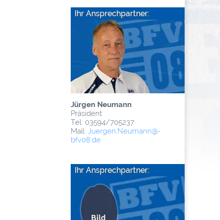
Ihr Ansprechpartner:
Jürgen Neumann
Präsident
Tel: 03594/705237
Mail:
Juergen.Neumann
@­
bfv08.de
Ihr Ansprechpartner: