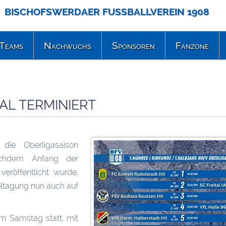
BISCHOFSWERDAER FUSSBALLVEREIN 1908
Teams
Nachwuchs
Sponsoren
Fanzone
AL TERMINIERT
die Oberligasaison
achdem Anfang der
eröffentlicht wurde,
eltagung nun auch auf
m Samstag statt, mit