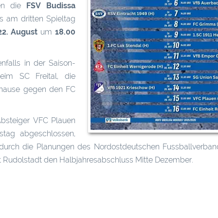
n die
FSV Budissa
s am dritten Spieltag
22. August
um
18.00
falls in der Saison-
eim SC Freital, die
uhause gegen den FC
So
3
Absteiger VFC Plauen
stag abgeschlossen,
ch durch die Planungen des Nordostdeutschen Fussballverba
it Rudolstadt den Halbjahresabschluss Mitte Dezember.