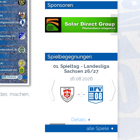
Sponsoren:
Spielbegegnungen:
mmerpause
01. Spieltag - Landesliga
02. Sp
Sachsen 26/27
S
0.06.2026
16.08.2026
⟨
⟩
.. : ..
-:-
ndes machen,
Details ➧
Details ➧
alle Spiele ➧