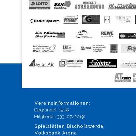
Vereinsinformationen:
Gegründet: 1908
Mitglieder: 333 (07/2019)
Spielstätten Bischofswerda:
Volksbank Arena