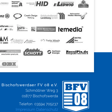
Bischofswerdaer FV 08 e.V.
Schmöllner Weg 3
01877
Bischofswerda
Telefon:
03594 705237
Impressum
Datenschutz