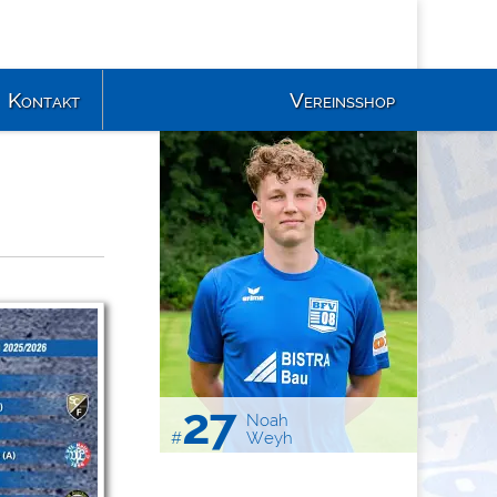
Kontakt
Vereinsshop
27
Noah
#
Weyh