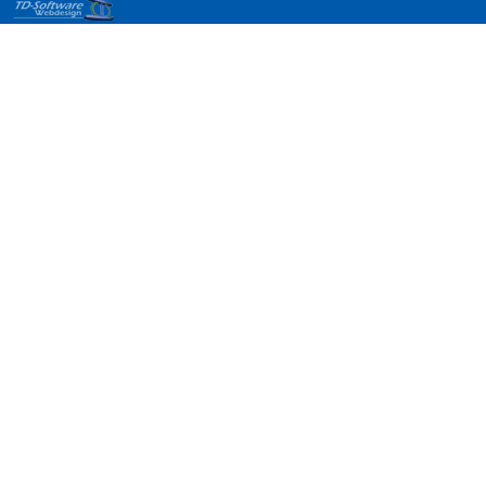
Webdesign
Referenzen
für
Templates
Dresden
Dippoldiswalde
Altenberg