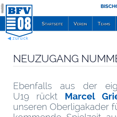
BISCH
mobile
Startseite
Verein
Teams
◀ zurück
NEUZUGANG NUMMER 
Ebenfalls aus der ei
U19 rückt
Marcel Gri
unseren Oberligakader f