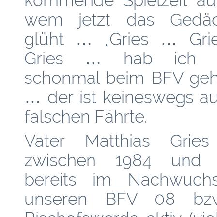
kommende Spielzeit auf
wem jetzt das Gedäc
glüht … „Gries … Gr
Gries … hab ich 
schonmal beim BFV gehö
… der ist keineswegs au
falschen Fährte.
Vater Matthias Grie
zwischen 1984 und 
bereits im Nachwuch
unseren BFV 08 bzw.