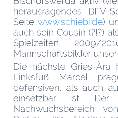
Bischofswerda aktiv (vi
herausragendes BFV-Spi
Seite
www.schiebi.de
) u
auch sein Cousin (?!?) 
Spielzeiten 2009/
Mannschaftsbilder unser
Die nächste Gries-Ära
Linksfuß Marcel prä
defensiven, als auch a
einsetzbar ist. De
Nachwuchsbereich vo