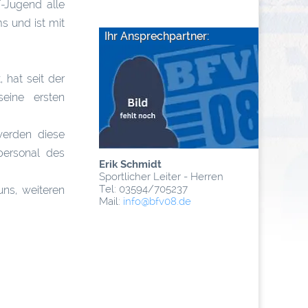
F-Jugend alle
s und ist mit
Ihr Ansprechpartner:
 hat seit der
seine ersten
werden diese
personal des
Erik Schmidt
Sportlicher Leiter - Herren
Tel: 03594/705237
uns, weiteren
Mail:
info
@­bfv08.de