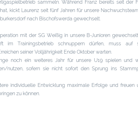
ligaspielbetrieb sammeln. Während Franz bereits seit der 
 hat, kickt Laurenz seit fünf Jahren für unsere Nachwuchsteam
ngburkersdorf nach Bischofswerda gewechselt.
ration mit der SG Weißig in unsere B-Junioren gewechselt,
Luft im Trainingsbetrieb schnuppern dürfen, muss auf 
Erreichen seiner Volljährigkeit Ende Oktober warten.
änge noch ein weiteres Jahr für unsere U19 spielen und 
en/nutzen, sofern sie nicht sofort den Sprung ins Stamm
tere individuelle Entwicklung maximale Erfolge und freuen 
bringen zu können.