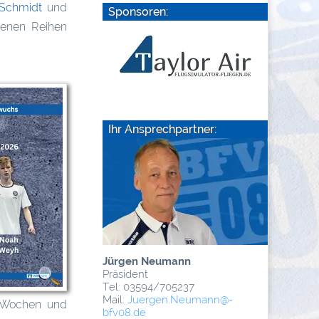
 Schmidt
und
Sponsoren:
genen Reihen
Ihr Ansprechpartner:
Jürgen Neumann
Präsident
Tel: 03594/705237
Mail:
Juergen.Neumann
@­
n Wochen und
bfv08.de