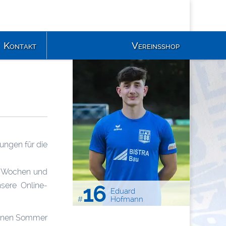
Kontakt
Vereinsshop
ungen für die
en Wochen und
sere Online-
16
Eduard
#
Hofmann
genen Sommer