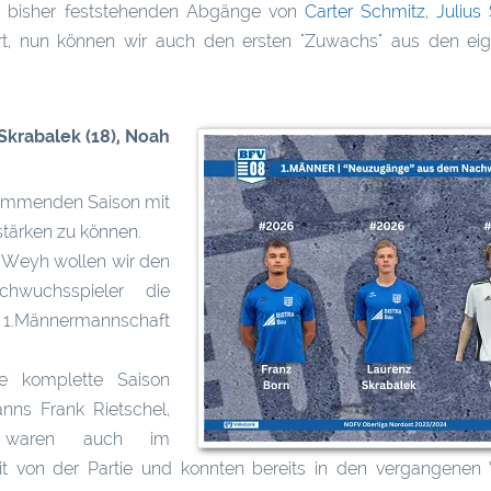
ei bisher feststehenden Abgänge von
Carter Schmitz
,
Julius
t, nun können wir auch den ersten "Zuwachs" aus den ei
 Skrabalek (18), Noah
kommenden Saison mit
stärken zu können.
 Weyh wollen wir den
chwuchsspieler die
 1.Männermannschaft
ie komplette Saison
nns Frank Rietschel,
 waren auch im
 mit von der Partie und konnten bereits in den vergangene