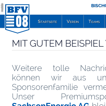
BISCH
mobile
Startseite
Verein
Teams
MIT GUTEM BEISPIE
Weitere tolle Nachri
können wir aus uns
Sponsorenfamilie verme
Unser Premiumspo
SachsenEnergie AG
blei