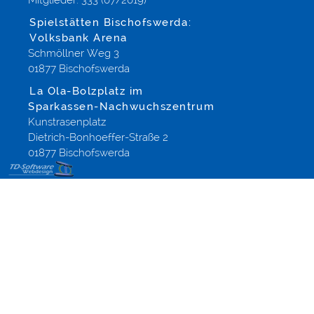
Mitglieder: 333 (07/2019)
Spielstätten Bischofswerda:
Volksbank Arena
Schmöllner Weg 3
01877 Bischofswerda
La Ola-Bolzplatz im
Sparkassen-Nachwuchszentrum
Kunstrasenplatz
Dietrich-Bonhoeffer-Straße 2
01877 Bischofswerda
Webdesign
Referenzen
für
Templates
Dresden
Dippoldiswalde
Altenberg