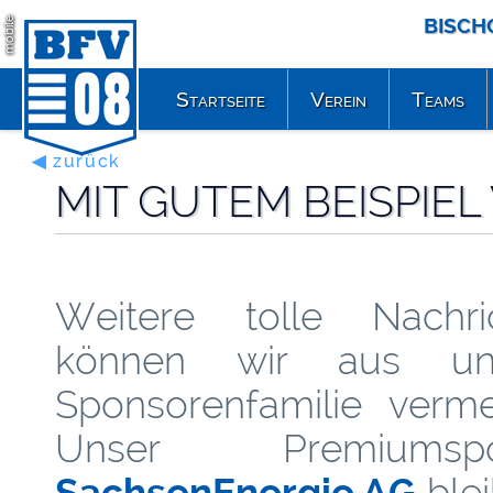
BISCH
mobile
Startseite
Verein
Teams
◀ zurück
MIT GUTEM BEISPIE
Weitere tolle Nachri
können wir aus uns
Sponsorenfamilie verme
Unser Premiumspo
SachsenEnergie AG
blei