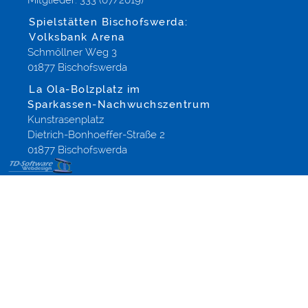
Mitglieder: 333 (07/2019)
Spielstätten Bischofswerda:
Volksbank Arena
Schmöllner Weg 3
01877 Bischofswerda
La Ola-Bolzplatz im
Sparkassen-Nachwuchszentrum
Kunstrasenplatz
Dietrich-Bonhoeffer-Straße 2
01877 Bischofswerda
Templates
Onlineshops,
Modified-
Shop
Referenzen
aus
Altenberg