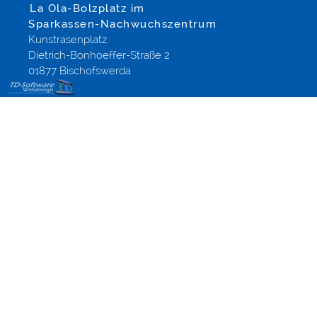
La Ola-Bolzplatz im
Sparkassen-Nachwuchszentrum
Kunstrasenplatz
Dietrich-Bonhoeffer-Straße 2
01877 Bischofswerda
Templates
Onlineshops,
Modified-
Shop
Referenzen
aus
Altenberg
Dippoldiswalde
Dresden