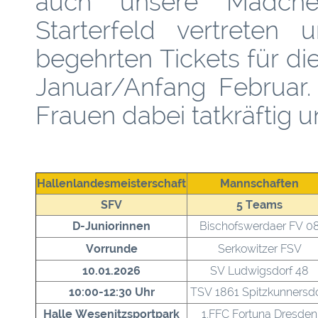
auch unsere Mädch
Starterfeld vertrete
begehrten Tickets für d
Januar/Anfang Februar
Frauen dabei tatkräftig u
Hallenlandesmeisterschaft
Mannschaften
SFV
5 Teams
D-Juniorinnen
Bischofswerdaer FV 0
Vorrunde
Serkowitzer FSV
10.01.2026
SV Ludwigsdorf 48
10:00-12:30 Uhr
TSV 1861 Spitzkunnersdo
Halle Wesenitzsportpark
1.FFC Fortuna Dresden