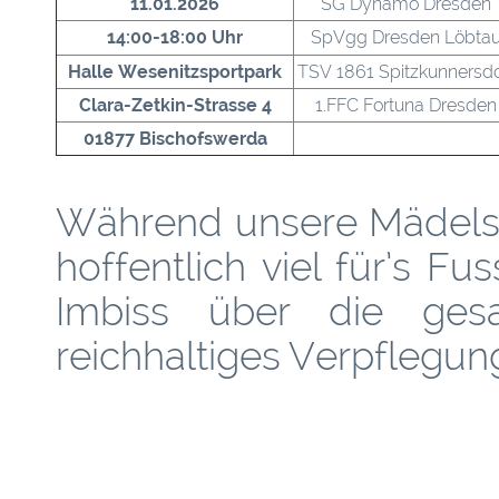
11.01.2026
SG Dynamo Dresden
14:00-18:00 Uhr
SpVgg Dresden Löbta
Halle Wesenitzsportpark
TSV 1861 Spitzkunnersdo
Clara-Zetkin-Strasse 4
1.FFC Fortuna Dresden
01877 Bischofswerda
Während unsere Mädels 
hoffentlich viel für’s Fu
Imbiss über die gesa
reichhaltiges Verpflegu