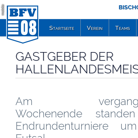
BISCH
mobile
Startseite
Verein
Teams
GASTGEBER DER
HALLENLANDESMEI
Am vergange
Wochenende standen
Endrundenturniere u