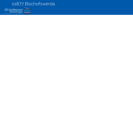
01877 Bischofswerda
Gestaltung
Flyer &
Briefbögen,
Layout und
Druck aus
Altenberg,
Dippoldiswalde