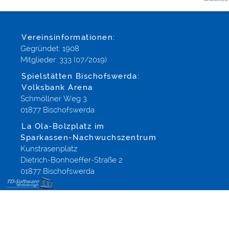
Vereinsinformationen:
Gegründet: 1908
Mitglieder: 333 (07/2019)
Spielstätten Bischofswerda:
Volksbank Arena
Schmöllner Weg 3
01877 Bischofswerda
La Ola-Bolzplatz im
Sparkassen-Nachwuchszentrum
Kunstrasenplatz
Dietrich-Bonhoeffer-Straße 2
01877 Bischofswerda
eCommerce,
Webdesign