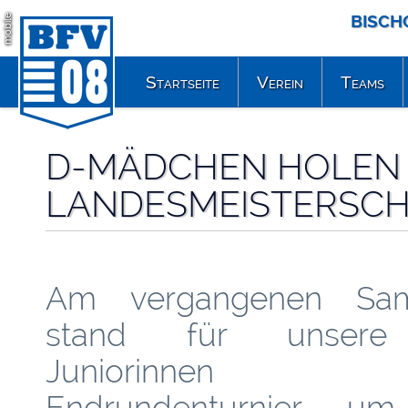
BISCH
mobile
Startseite
Verein
Teams
D-MÄDCHEN HOLEN 
LANDESMEISTERSC
Am vergangenen Sam
stand für unser
Juniorinnen 
Endrundenturnier um