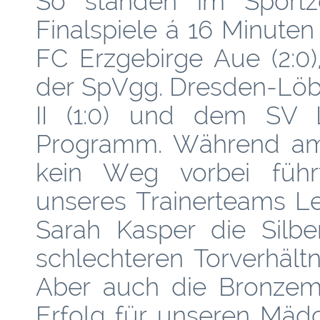
So standen im Sportz
Finalspiele á 16 Minute
FC Erzgebirge Aue (2:0)
der SpVgg. Dresden-Löb
II (1:0) und dem SV 
Programm. Während am
kein Weg vorbei führ
unseres Trainerteams Le
Sarah Kasper die Silbe
schlechteren Torverhäl
Aber auch die Bronzemed
Erfolg für unseren Mäd