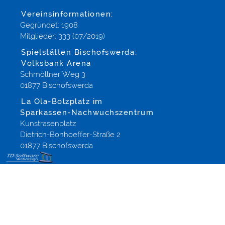
Vereinsinformationen:
Gegründet: 1908
Mitglieder: 333 (07/2019)
Spielstätten Bischofswerda:
Volksbank Arena
Schmöllner Weg 3
01877 Bischofswerda
La Ola-Bolzplatz im
Sparkassen-Nachwuchszentrum
Kunstrasenplatz
Dietrich-Bonhoeffer-Straße 2
01877 Bischofswerda
Content
Management
Tools
Funktionsweise