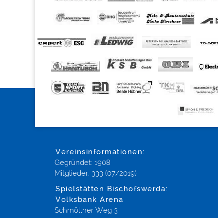
Vereinsinformationen:
Gegründet: 1908
Mitglieder: 333 (07/2019)
Spielstätten Bischofswerda:
Volksbank Arena
Schmöllner Weg 3