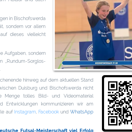
rgen in Bischofswerda
ät, sondern vor allem
f dieses vielleicht
nde Aufgaben, sondern
in „Rundum-Sorglos-
So
.
3
chenende hinweg auf dem aktuellen Stand
zwischen Duisburg und Bischofswerda nicht
e Menge tolles Bild- und Videomaterial
 und Entwicklungen kommunizieren wir am
le auf
Instagram
,
Facebook
und
WhatsApp
tsche Futsal-Meisterschaft viel Erfolg