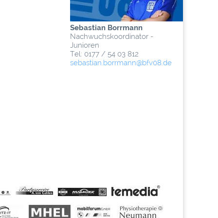
Sebastian Borrmann
Nachwuchskoordinator -
Junioren
Tel: 0177 / 54 03 812
sebastian.borrmann
@­bfv08.de