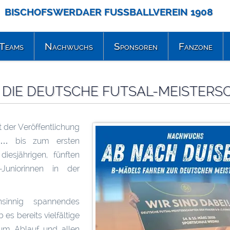
BISCHOFSWERDAER FUSSBALLVEREIN 1908
Teams
Nachwuchs
Sponsoren
Fanzone
 DIE DEUTSCHE FUTSAL-MEISTERS
 der Veröffentlichung
 … bis zum ersten
iesjährigen, fünften
-Juniorinnen in der
sinnig spannendes
s bereits vielfältige
zum Ablauf und allen