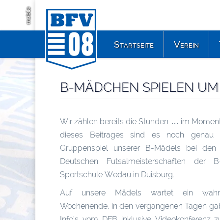
mobile
Startseite
Verein
B-MÄDCHEN SPIELEN UM
Wir zählen bereits die Stunden … im Moment
dieses Beitrages sind es noch genau
Gruppenspiel unserer B-Mädels bei den d
Deutschen Futsalmeisterschaften der B
Sportschule Wedau in Duisburg.
Auf unsere Mädels wartet ein wahn
Wochenende, in den vergangenen Tagen gab e
Info’s vom DFB inklusive Videokonferenz 