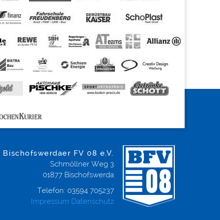
Bischofswerdaer FV 08 e.V.
Schmöllner Weg 3
01877
Bischofswerda
Telefon:
03594 705237
Impressum
Datenschutz