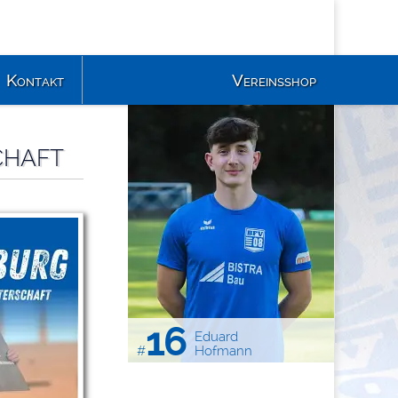
Kontakt
Vereinsshop
CHAFT
16
Eduard
#
Hofmann