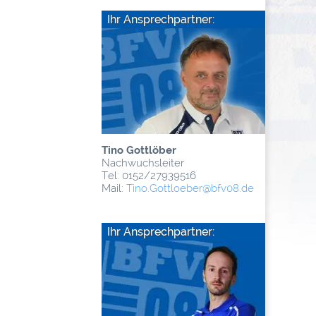
Ihr Ansprechpartner:
Tino Gottlöber
Nachwuchsleiter
Tel: 0152/27939516
Mail:
Tino.Gottloeber
@­bfv08.de
Ihr Ansprechpartner: