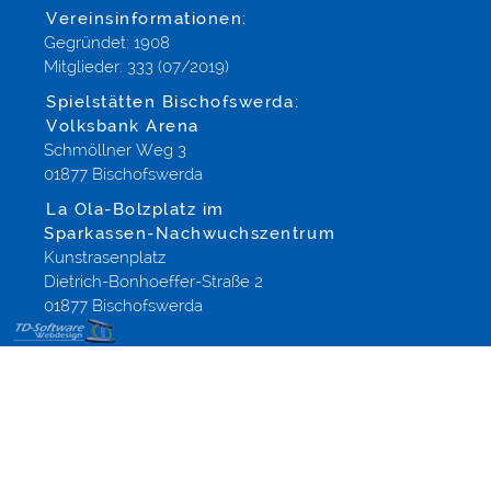
Vereinsinformationen:
Gegründet: 1908
Mitglieder: 333 (07/2019)
Spielstätten Bischofswerda:
Volksbank Arena
Schmöllner Weg 3
01877 Bischofswerda
La Ola-Bolzplatz im
Sparkassen-Nachwuchszentrum
Kunstrasenplatz
Dietrich-Bonhoeffer-Straße 2
01877 Bischofswerda
Webdesign
Referenzen
für
Templates
Dresden