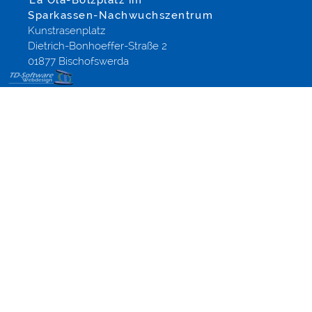
La Ola-Bolzplatz im
Sparkassen-Nachwuchszentrum
Kunstrasenplatz
Dietrich-Bonhoeffer-Straße 2
01877 Bischofswerda
Webdesign
Dresden,
Sachsen