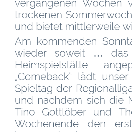
vergangenen Wochen vie
trockenen Sommerwoche
und bietet mittlerweile 
Am kommenden Sonntag
wieder soweit … das 
Heimspielstätte an
„Comeback“ lädt unser 
Spieltag der Regionalli
und nachdem sich die M
Tino Gottlöber und T
Wochenende den erst