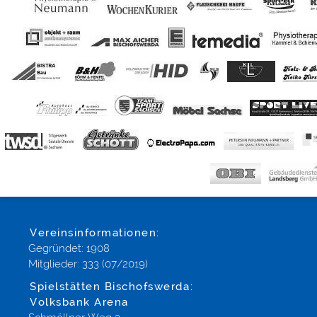
Vereinsinformationen:
Gegründet: 1908
Mitglieder: 333 (07/2019)
Spielstätten Bischofswerda:
Volksbank Arena