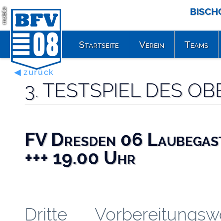
BISCH
mobile
Startseite
Verein
Teams
◀ zurück
3. TESTSPIEL DES O
FV Dresden 06 Laubegas
+++ 19.00 Uhr
Dritte Vorbereitungsw