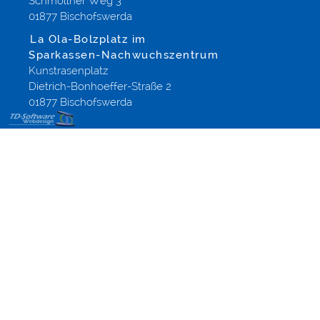
Schmöllner Weg 3
01877 Bischofswerda
La Ola-Bolzplatz im
Sparkassen-Nachwuchszentrum
Kunstrasenplatz
Dietrich-Bonhoeffer-Straße 2
01877 Bischofswerda
Onlineshop
Gestaltung
Shopsoftware
aus
Altenberg
Dippoldiswalde
Dresden