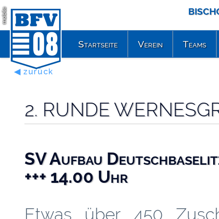
BISCH
mobile
Startseite
Verein
Teams
◀ zurück
2. RUNDE WERNESG
SV Aufbau Deutschbaselit
+++ 14.00 Uhr
Etwas über 450 Zusc