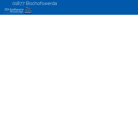
01877 Bischofswerda
Design
Onlineshops
Modified-
Shop