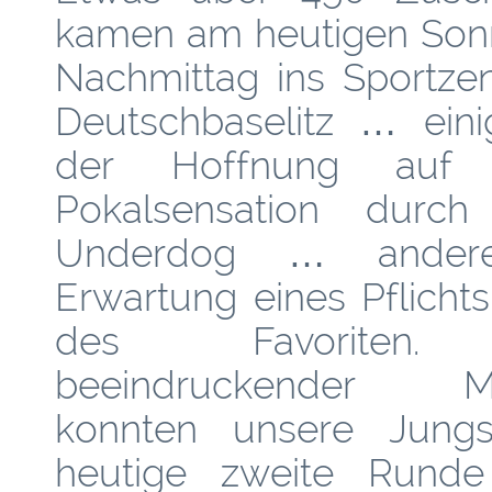
kamen am heutigen Son
Nachmittag ins Sportze
Deutschbaselitz … eini
der Hoffnung auf 
Pokalsensation durc
Underdog … ander
Erwartung eines Pflicht
des Favoriten.
beeindruckender Ma
konnten unsere Jung
heutige zweite Rund