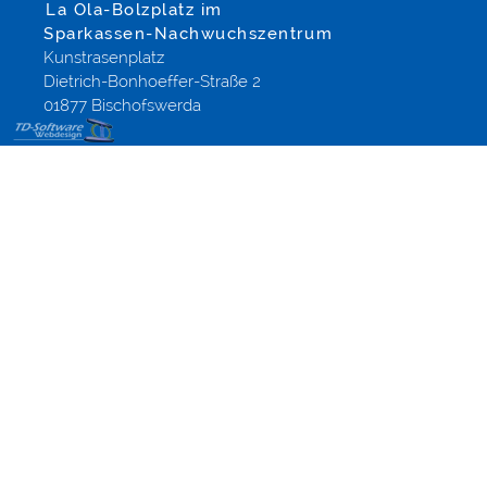
La Ola-Bolzplatz im
Sparkassen-Nachwuchszentrum
Kunstrasenplatz
Dietrich-Bonhoeffer-Straße 2
01877 Bischofswerda
Design
Onlineshops
Modified-
Shop