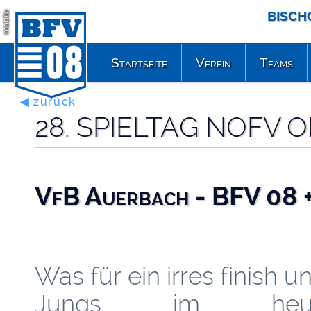
BISCH
mobile
Startseite
Verein
Teams
◀ zurück
28. SPIELTAG NOFV 
VfB Auerbach - BFV 08 +
Was für ein irres finish u
Jungs im heuti