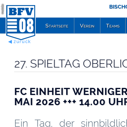
BISCH
mobile
Startseite
Verein
Teams
◀ zurück
27. SPIELTAG OBER
FC EINHEIT WERNIGERO
MAI 2026 +++ 14.00 UH
Ein Tag, der sinnbildli