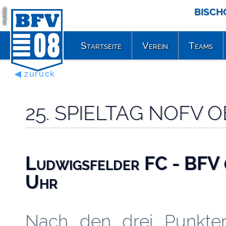
BISCH
mobile
Startseite
Verein
Teams
◀ zurück
25. SPIELTAG NOFV O
Ludwigsfelder FC - BFV 
Uhr
Nach den drei Punkt