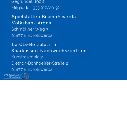
Gegründet: 1908
Mitglieder: 333 (07/2019)
Spielstätten Bischofswerda:
Volksbank Arena
Schmöllner Weg 3
01877 Bischofswerda
La Ola-Bolzplatz im
Sparkassen-Nachwuchszentrum
Kunstrasenplatz
Dietrich-Bonhoeffer-Straße 2
01877 Bischofswerda
Onlineshop
Gestaltung
Shopsoftware
aus
Altenberg
Dippoldiswalde