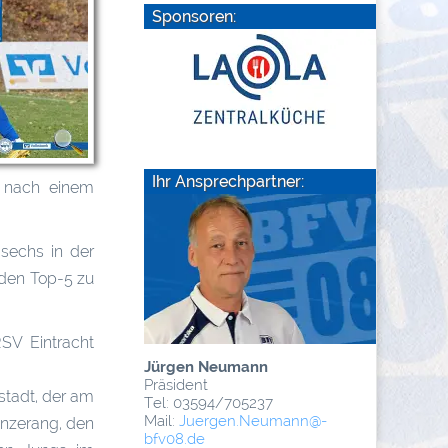
Sponsoren:
Ihr Ansprechpartner:
s nach einem
 sechs in der
 den Top-5 zu
SV Eintracht
Jürgen Neumann
Präsident
stadt, der am
Tel: 03594/705237
Mail:
Juergen.Neumann
@­
onzerang, den
bfv08.de