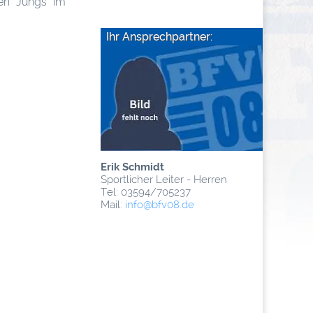
ren Jungs im
Ihr Ansprechpartner:
Erik Schmidt
Sportlicher Leiter - Herren
Tel: 03594/705237
Mail:
info
@­bfv08.de