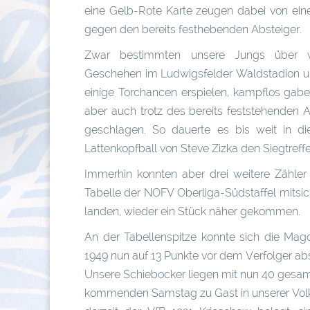
eine Gelb-Rote Karte zeugen dabei von ein
gegen den bereits festhebenden Absteiger.
Zwar bestimmten unsere Jungs über w
Geschehen im Ludwigsfelder Waldstadion u
einige Torchancen erspielen, kampflos gabe
aber auch trotz des bereits feststehenden 
geschlagen. So dauerte es bis weit in di
Lattenkopfball von Steve Zizka den Siegtreffe
Immerhin konnten aber drei weitere Zähler
Tabelle der NOFV Oberliga-Südstaffel mitsic
landen, wieder ein Stück näher gekommen.
An der Tabellenspitze konnte sich die Ma
1949 nun auf 13 Punkte vor dem Verfolger abs
Unsere Schiebocker liegen mit nun 40 gesam
kommenden Samstag zu Gast in unserer Volks