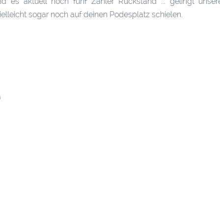
nd es aktuell noch fünf Zähler Rückstand ... gelingt unse
elleicht sogar noch auf deinen Podesplatz schielen.
a