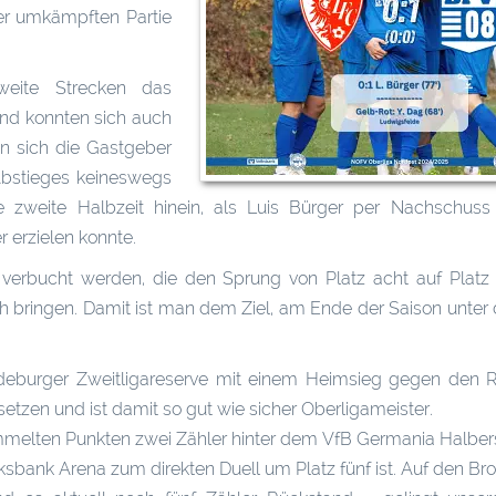
er umkämpften Partie
eite Strecken das
nd konnten sich auch
n sich die Gastgeber
Abstieges keineswegs
e zweite Halbzeit hinein, als Luis Bürger per Nachschus
r erzielen konnte.
 verbucht werden, die den Sprung von Platz acht auf Platz
h bringen. Damit ist man dem Ziel, am Ende der Saison unter
gdeburger Zweitligareserve mit einem Heimsieg gegen den R
etzen und ist damit so gut wie sicher Oberligameister.
melten Punkten zwei Zähler hinter dem VfB Germania Halber
bank Arena zum direkten Duell um Platz fünf ist. Auf den Br