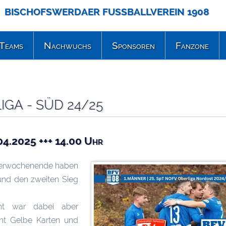
BISCHOFSWERDAER FUSSBALLVEREIN 1908
Teams
Nachwuchs
Sponsoren
Fanzone
IGA - SÜD 24/25
04.2025 +++ 14.00 Uhr
terwochenende haben
und den zweiten Sieg
cht war dabei aber
cht Gelbe Karten und