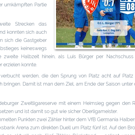
er umkämpften Partie
eite Strecken das
nd konnten sich auch
n sich die Gastgeber
Abstieges keineswegs
e zweite Halbzeit hinein, als Luis Bürger per Nachschus
r erzielen konnte.
 verbucht werden, die den Sprung von Platz acht auf Platz
h bringen. Damit ist man dem Ziel, am Ende der Saison unter
gdeburger Zweitligareserve mit einem Heimsieg gegen den R
etzen und ist damit so gut wie sicher Oberligameister.
melten Punkten zwei Zähler hinter dem VfB Germania Halber
bank Arena zum direkten Duell um Platz fünf ist. Auf den Br