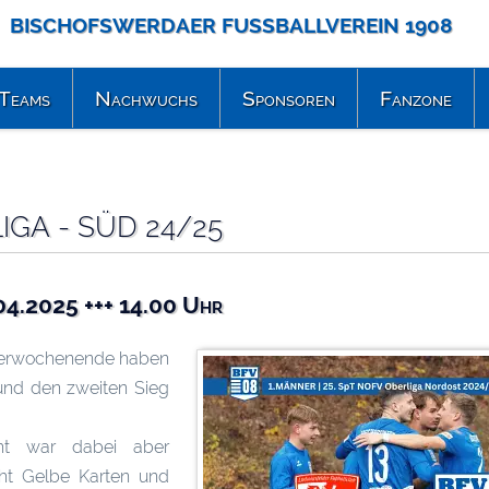
BISCHOFSWERDAER FUSSBALLVEREIN 1908
Teams
Nachwuchs
Sponsoren
Fanzone
IGA - SÜD 24/25
04.2025 +++ 14.00 Uhr
terwochenende haben
und den zweiten Sieg
cht war dabei aber
cht Gelbe Karten und