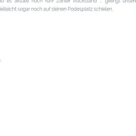
nd es aktuell noch fünf Zähler Rückstand ... gelingt unse
elleicht sogar noch auf deinen Podesplatz schielen.
a