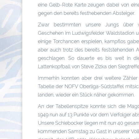
eine Gelb-Rote Karte zeugen dabei von ein
gegen den bereits festhebenden Absteiger.
Zwar bestimmten unsere Jungs über w
Geschehen im Ludwigsfelder Waldstadion u
einige Torchancen erspielen, kampflos gabe
aber auch trotz des bereits feststehenden 
geschlagen. So dauerte es bis weit in di
Lattenkopfball von Steve Zizka den Siegtreffe
Immerhin konnten aber drei weitere Zähler
Tabelle der NOFV Oberliga-Südstaffel mitsic
landen, wieder ein Stück näher gekommen.
An der Tabellenspitze konnte sich die Ma
1949 nun auf 13 Punkte vor dem Verfolger abs
Unsere Schiebocker liegen mit nun 40 gesam
kommenden Samstag zu Gast in unserer Volks