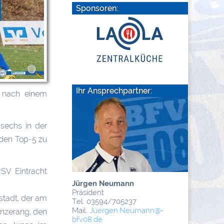
Sponsoren:
Ihr Ansprechpartner:
s nach einem
 sechs in der
 den Top-5 zu
SV Eintracht
Jürgen Neumann
Präsident
stadt, der am
Tel: 03594/705237
Mail:
Juergen.Neumann
@­
onzerang, den
bfv08.de