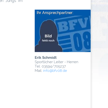
ren Jungs im
Ihr Ansprechpartner:
Erik Schmidt
Sportlicher Leiter - Herren
Tel: 03594/705237
Mail:
info
@­bfv08.de