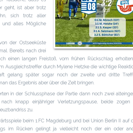
 geht, ist aber trotz
n, sich trotz aller
n und alles Mögliche
 von der Ostseeküste
al. Bereits nach drei
tsch einen langen Freistoß, vom frühen Rückschlag erholte
 Ausgleichstreffer durch Mylene Hetzke die wichtige Reaktio
aft gelang später sogar noch der zweite und dritte Treffe
an das Ergebnis aber über die Zeit bringen.
erten in der Schlussphase der Partie dann noch zwei altein
k nach knapp einjähriger Verletzungspause, beide zogen
euzbandriss zu.
rtsspiele beim 1.FC Magdeburg und bei Union Berlin II auf 
gs im Rücken gelingt ja vielleicht noch der ein oder and