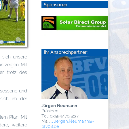
Sponsoren:
Ihr Ansprechpartner:
n sich unsere
n zeigen. Mit
r, trotz des
gesessene und
 sich im der
Jürgen Neumann
Präsident
Tel: 03594/705237
dem Plan. Mit
Mail:
Juergen.Neumann
@­
ere, weitere
bfv08.de