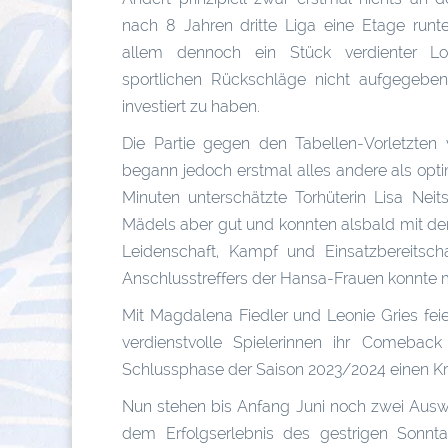
nach 8 Jahren dritte Liga eine Etage runter
allem dennoch ein Stück verdienter Loh
sportlichen Rückschläge nicht aufgegebe
investiert zu haben.
Die Partie gegen den Tabellen-Vorletzten
begann jedoch erstmal alles andere als optim
Minuten unterschätzte Torhüterin Lisa Nei
Mädels aber gut und konnten alsbald mit dem
Leidenschaft, Kampf und Einsatzbereitsch
Anschlusstreffers der Hansa-Frauen konnte m
Mit Magdalena Fiedler und Leonie Gries fei
verdienstvolle Spielerinnen ihr Comebac
Schlussphase der Saison 2023/2024 einen Kr
Nun stehen bis Anfang Juni noch zwei Auswä
dem Erfolgserlebnis des gestrigen Sonnta