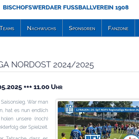
BISCHOFSWERDAER FUSSBALLVEREIN 1908
Teams
Nachwuchs
Sponsoren
Fanzone
IGA NORDOST 2024/2025
05.2025 +++ 11.00 Uhr
e Saisonsieg. War man
, hat es nun endlich
holen unsere (noch)
terfolg der Spielzeit.
der Tatsache, dass es