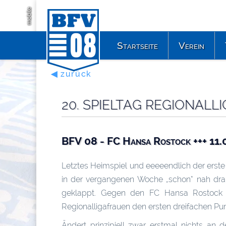
mobile
Startseite
Verein
◀ zurück
20. SPIELTAG REGIONALL
BFV 08 - FC Hansa Rostock +++ 11.
Letztes Heimspiel und eeeeendlich der erst
in der vergangenen Woche „schon“ nah dran
geklappt. Gegen den FC Hansa Rostock 
Regionalligafrauen den ersten dreifachen Punk
Ändert prinzipiell zwar erstmal nichts an 