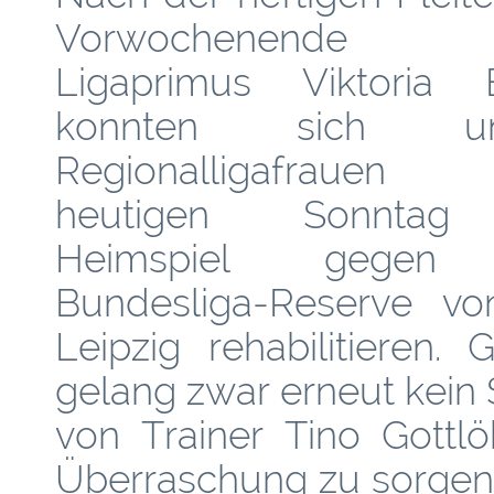
Vorwochenende 
Ligaprimus Viktoria B
konnten sich un
Regionalligafraue
heutigen Sonnta
Heimspiel gegen
Bundesliga-Reserve v
Leipzig rehabilitieren
gelang zwar erneut kein 
von Trainer Tino Gottl
Überraschung zu sorgen.