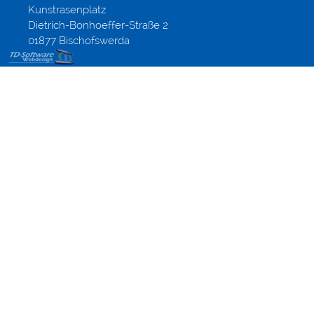
Kunstrasenplatz
Dietrich-Bonhoeffer-Straße 2
01877 Bischofswerda
Webdesign
Dresden,
Altenberg
und
Umgebung