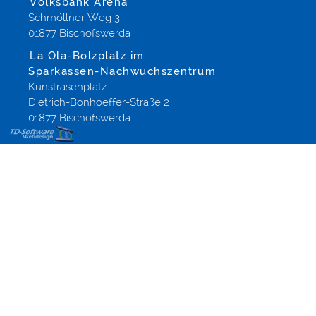
Volksbank Arena
Schmöllner Weg 3
01877 Bischofswerda
La Ola-Bolzplatz im
Sparkassen-Nachwuchszentrum
Kunstrasenplatz
Dietrich-Bonhoeffer-Straße 2
01877 Bischofswerda
Templates
Onlineshops,
Modified-
Shop
Referenzen
aus
Altenberg
Dippoldiswalde
Dresden