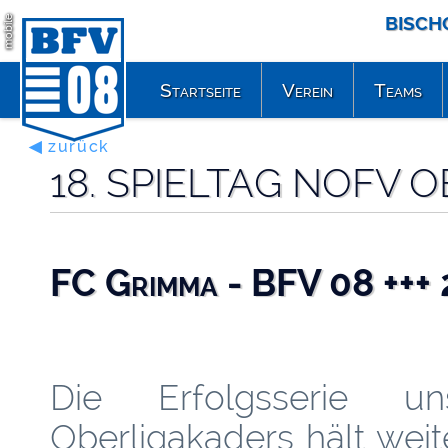
BISCH
mobile
Startseite
Verein
Teams
◀ zurück
18. SPIELTAG NOFV 
FC Grimma - BFV 08 +++ 
Die Erfolgsserie un
Oberligakaders hält weit