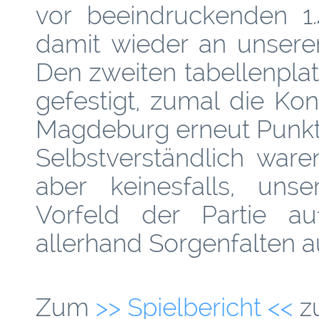
vor beeindruckenden 1
damit wieder an unsere
Den zweiten tabellenpla
gefestigt, zumal die Ko
Magdeburg erneut Punkte
Selbstverständlich war
aber keinesfalls, uns
Vorfeld der Partie auf
allerhand Sorgenfalten au
Zum
>> Spielbericht <<
zu